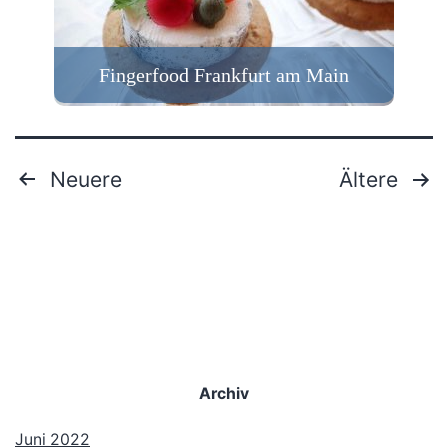
Fingerfood Frankfurt am Main
Neuere
Ältere
Seitennummerierung
der
Beiträge
Archiv
Juni 2022