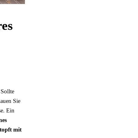
res
 Sollte
hauen Sie
se. Ein
nes
topft mit