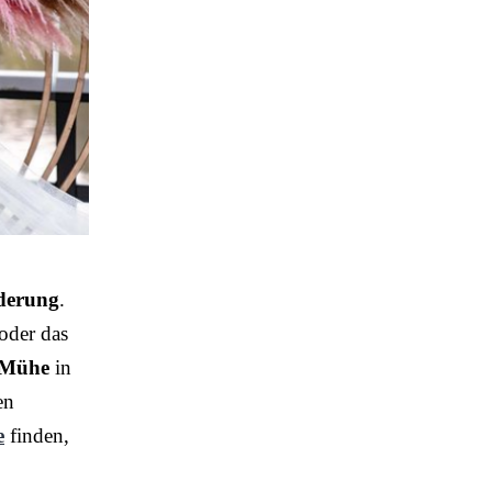
rderung
.
 oder das
Mühe
in
en
e
finden,