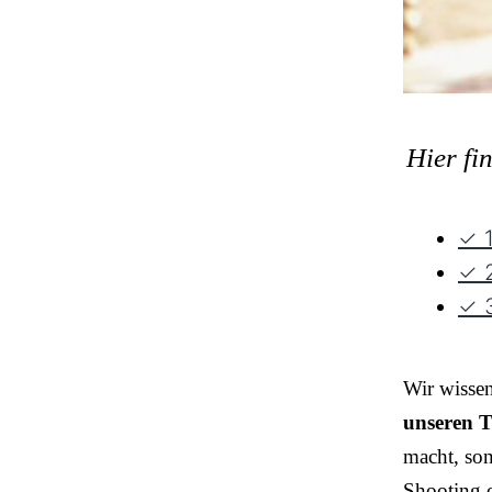
Hier fi
✓ 1
✓ 2
✓ 3
Wir wisse
unseren T
macht, so
Shooting o