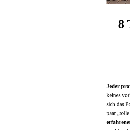
8 
Jeder prof
keines vor
sich das P
paar „toll
erfahrene