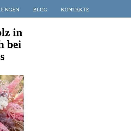
TUNGEN
BLOG
KONTAKTE
lz in
h bei
s