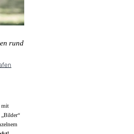
ten rund
afen
 mit
 „Bilder“
inzelnem
ckt!