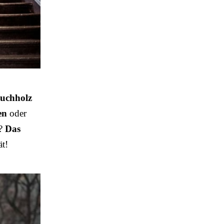
Buchholz
en
oder
s?
Das
ät!