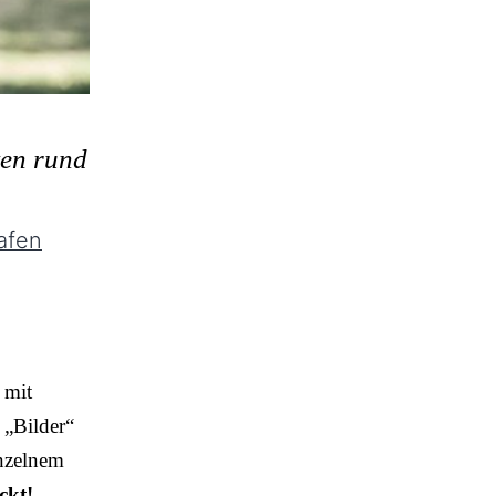
ten rund
afen
 mit
 „Bilder“
inzelnem
ckt!