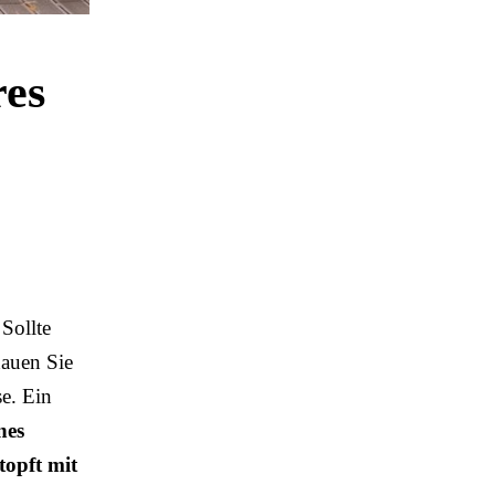
res
 Sollte
hauen Sie
se. Ein
nes
topft mit