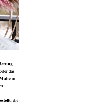
rderung
.
 oder das
Mühe
in
en
stellt
, die