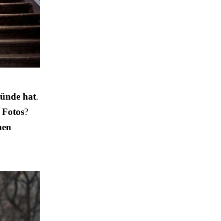
Bünde hat
.
e Fotos
?
nen