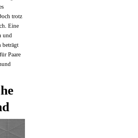
es
Doch trotz
ch. Eine
n und
n
beträgt
für Paare
tmund
che
nd