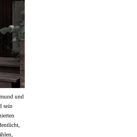
rtmund und
d sein
ierten
entlicht,
ählen,