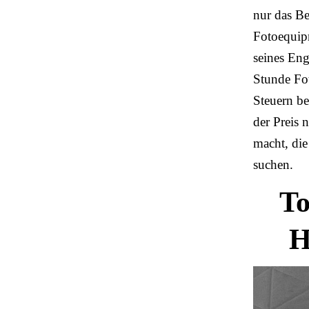
nur das Be
Fotoequipm
seines Eng
Stunde Fo
Steuern b
der Preis 
macht, di
suchen.
To
H