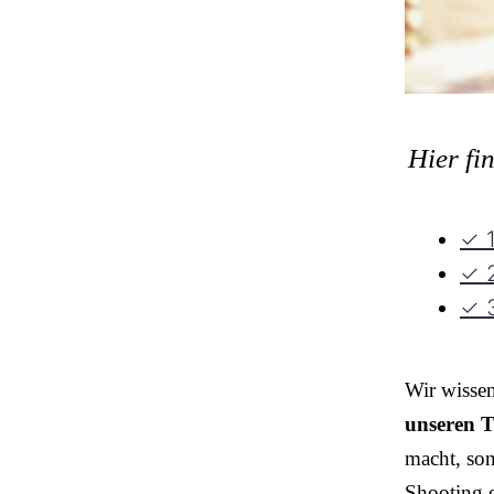
Hier fi
✓ 1
✓ 2
✓ 3
Wir wisse
unseren T
macht, so
Shooting o