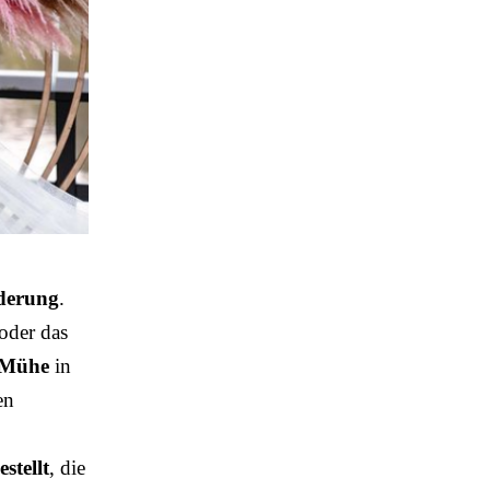
rderung
.
 oder das
Mühe
in
en
stellt
, die