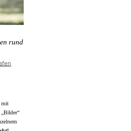
ten rund
afen
 mit
 „Bilder“
inzelnem
ckt!