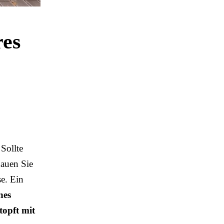
res
 Sollte
hauen Sie
se. Ein
nes
topft mit