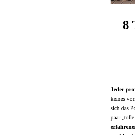
8 
Jeder prof
keines vor
sich das P
paar „toll
erfahrene