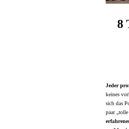
8 
Jeder prof
keines vor
sich das P
paar „toll
erfahrene