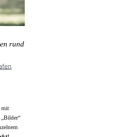
ten rund
afen
 mit
 „Bilder“
inzelnem
ckt!