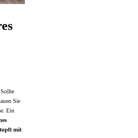
res
 Sollte
hauen Sie
se. Ein
nes
topft mit