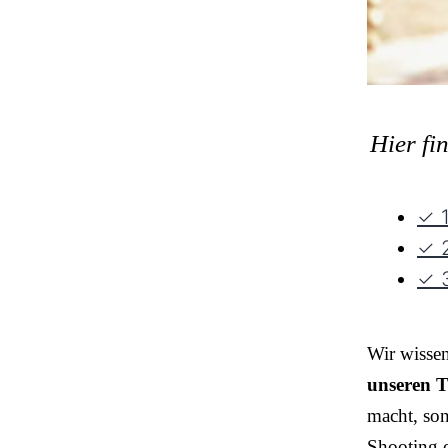
Hier fi
✓ 1
✓ 2
✓ 3
Wir wisse
unseren T
macht, so
Shooting o