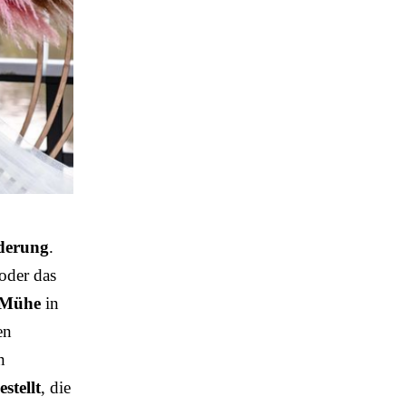
rderung
.
 oder das
Mühe
in
en
n
stellt
, die