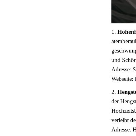
1.
Hohenh
atemberaub
geschwunge
und Schön
Adresse: 
Webseite:
2.
Hengste
der Hengst
Hochzeitsb
verleiht 
Adresse: 