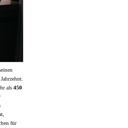
seinen
 Jahrzehnt.
hr als
450
r
s
t,
chen für