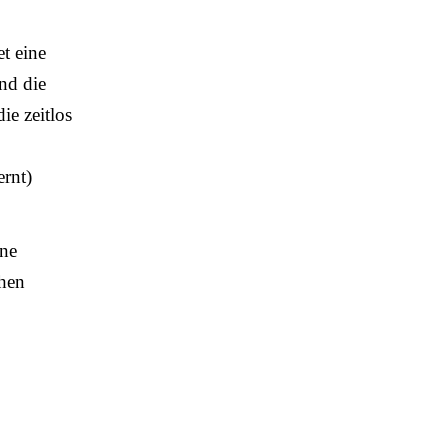
et eine
nd die
ie zeitlos
ernt)
ine
chen