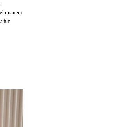
t
teinmauern
t für