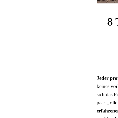
8 
Jeder prof
keines vor
sich das P
paar „toll
erfahrene