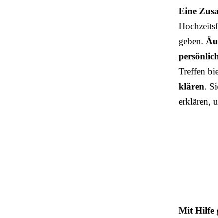
Eine Zusa
Hochzeitsf
geben.
Äuß
persönlic
Treffen bi
klären
. S
erklären, 
Mit Hilfe 