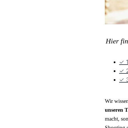
Hier fi
✓ 1
✓ 2
✓ 3
Wir wisse
unseren T
macht, so
Shooting o