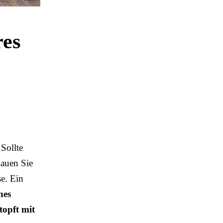
res
 Sollte
hauen Sie
se. Ein
nes
topft mit