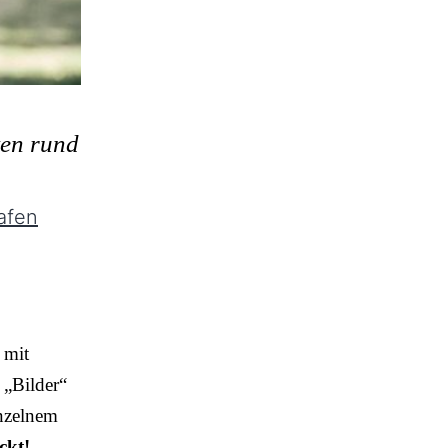
ten rund
afen
 mit
 „Bilder“
inzelnem
ckt!