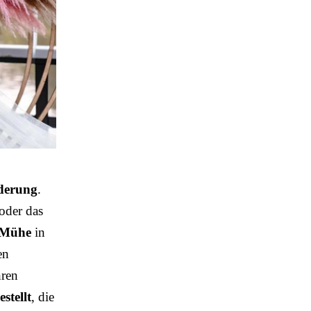
rderung
.
 oder das
Mühe
in
en
hren
stellt
, die