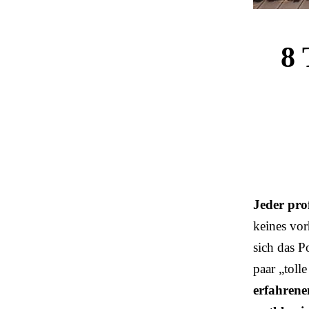
8 
Jeder prof
keines vor
sich das P
paar „toll
erfahrene