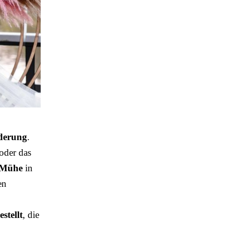
rderung
.
 oder das
Mühe
in
en
stellt
, die