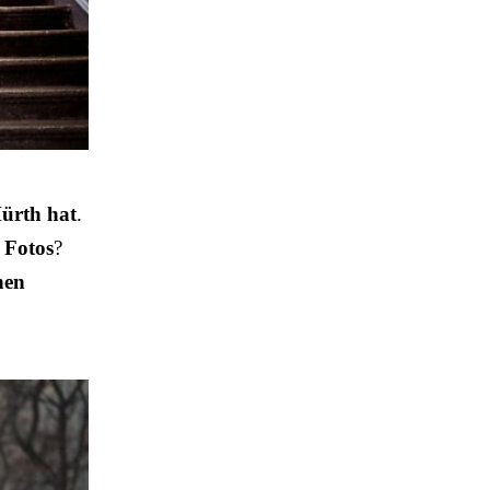
Hürth hat
.
e Fotos
?
nen