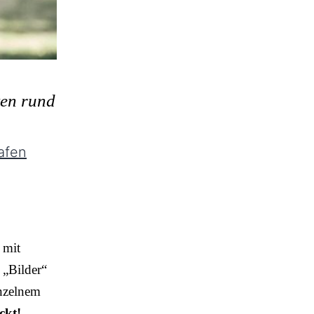
ten rund
afen
 mit
 „Bilder“
inzelnem
ckt!