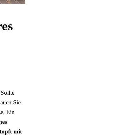
res
 Sollte
hauen Sie
se. Ein
nes
topft mit