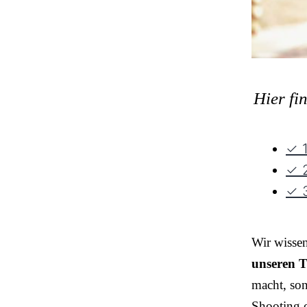
Hier fi
✓ 1
✓ 2
✓ 3
Wir wisse
unseren T
macht, so
Shooting o