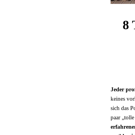
8 
Jeder prof
keines vor
sich das P
paar „toll
erfahrene