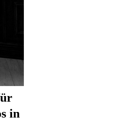
für
s in