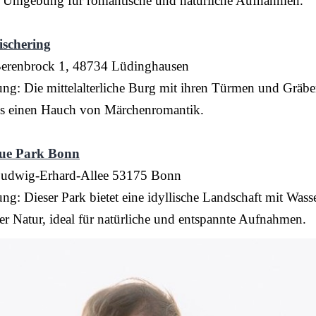
e Umgebung für romantische und natürliche Aufnahmen.
ischering
Berenbrock 1, 48734 Lüdinghausen
ng: Die mittelalterliche Burg mit ihren Türmen und Gräben
os einen Hauch von Märchenromantik.
ue Park Bonn
Ludwig-Erhard-Allee 53175 Bonn
ng: Dieser Park bietet eine idyllische Landschaft mit Wass
r Natur, ideal für natürliche und entspannte Aufnahmen.