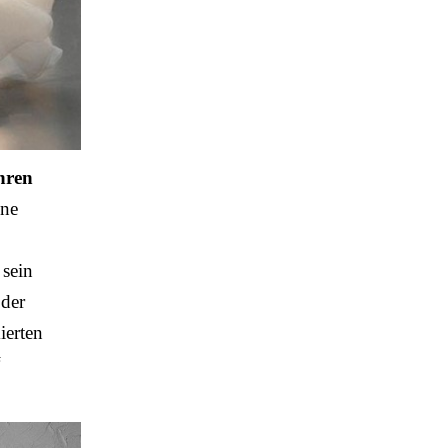
hren
ne
 sein
 der
ierten
“