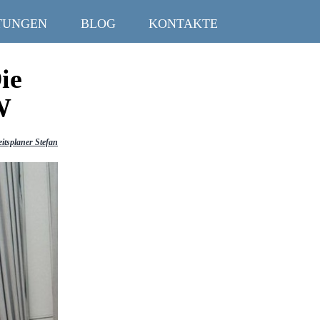
TUNGEN
BLOG
KONTAKTE
ie
W
itsplaner Stefan