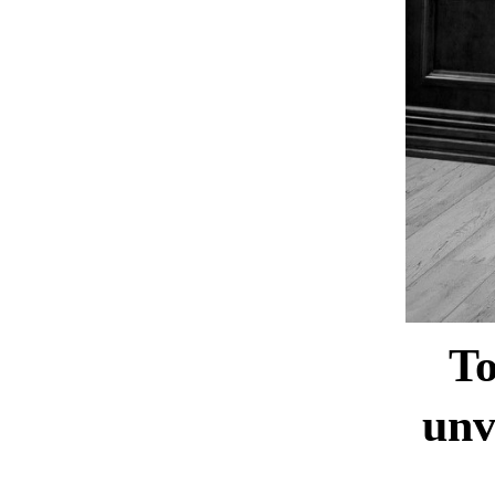
To
unv