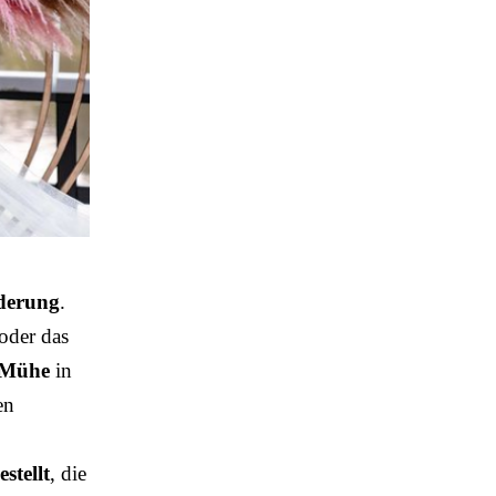
rderung
.
 oder das
Mühe
in
en
stellt
, die