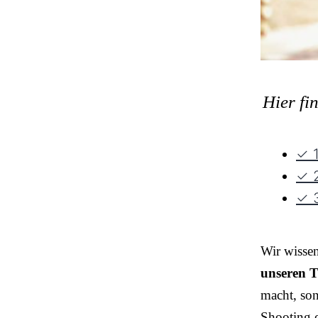
Hier fi
✓ 1
✓ 2
✓ 3
Wir wisse
unseren T
macht, so
Shooting o