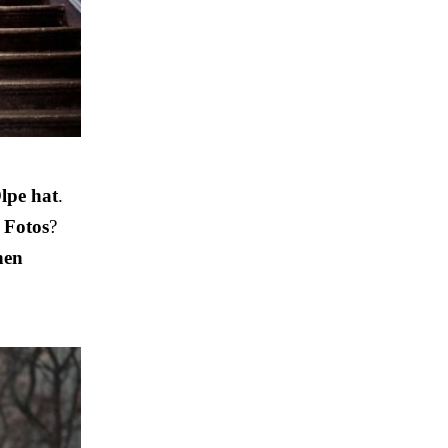
lpe hat
.
e Fotos
?
nen