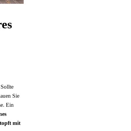
res
 Sollte
hauen Sie
se. Ein
nes
topft mit