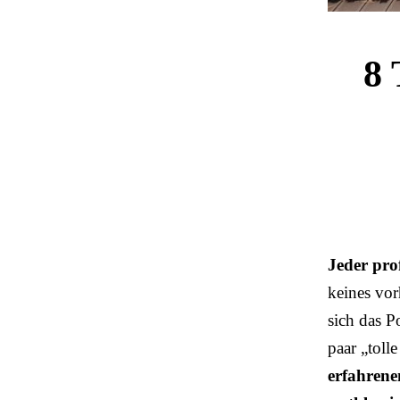
8 
Jeder prof
keines vor
sich das P
paar „toll
erfahrene