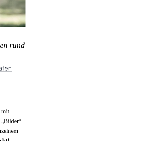
ten rund
afen
 mit
 „Bilder“
inzelnem
ckt!