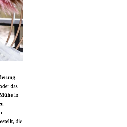
rderung
.
 oder das
Mühe
in
en
en
stellt
, die