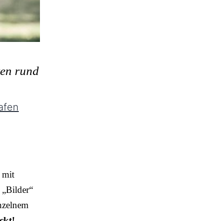
ten rund
afen
 mit
 „Bilder“
inzelnem
ckt!