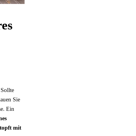
res
 Sollte
hauen Sie
se. Ein
nes
topft mit