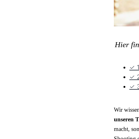
Hier fi
✓ 1
✓ 2
✓ 3
Wir wisse
unseren T
macht, so
Shooting o