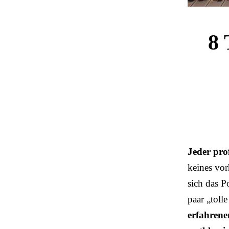
8 
Jeder prof
keines vor
sich das P
paar „toll
erfahrene