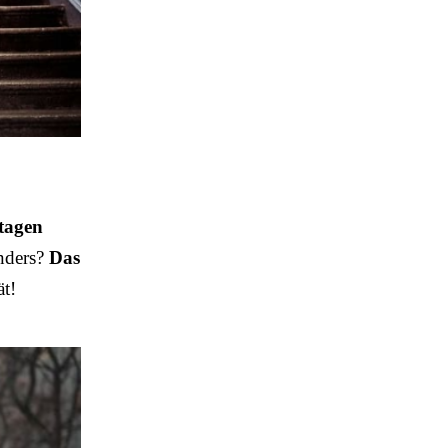
tagen
onders?
Das
ät!