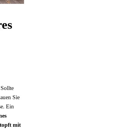
res
 Sollte
hauen Sie
se. Ein
nes
topft mit