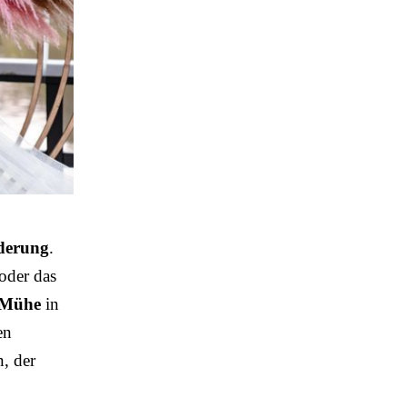
rderung
.
 oder das
Mühe
in
en
, der