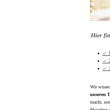
Hier fi
✓ 1
✓ 2
✓ 3
Wir wisse
unseren T
macht, so
Shooting o