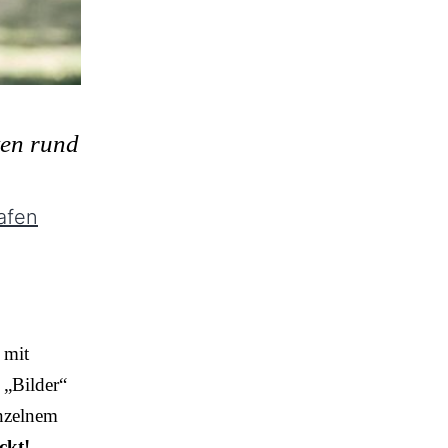
ten rund
afen
 mit
 „Bilder“
inzelnem
ckt!