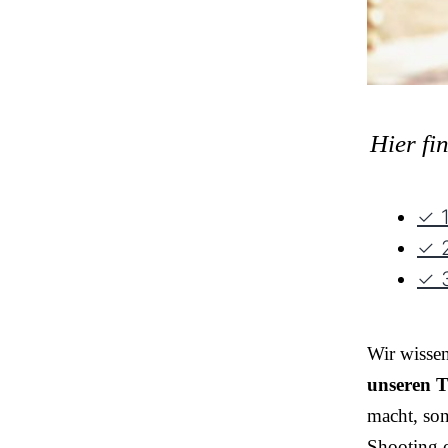
Hier fi
✓ 1
✓ 2
✓ 3
Wir wisse
unseren T
macht, so
Shooting o