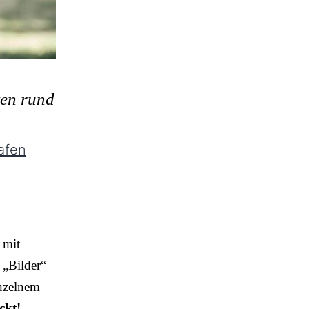
ten rund
afen
 mit
 „Bilder“
inzelnem
ckt!