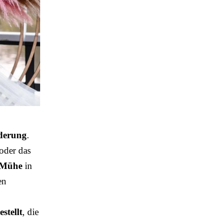
rderung
.
 oder das
Mühe
in
en
stellt
, die