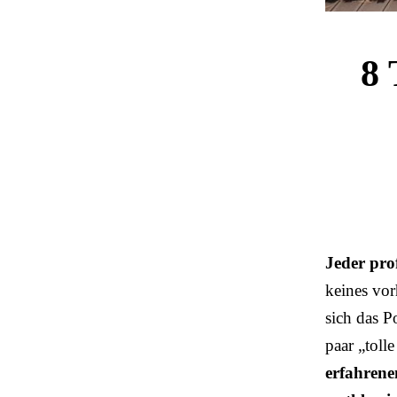
8 
Jeder prof
keines vor
sich das P
paar „toll
erfahrene