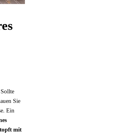
res
 Sollte
hauen Sie
se. Ein
nes
topft mit