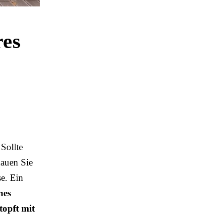
res
 Sollte
hauen Sie
se. Ein
nes
topft mit