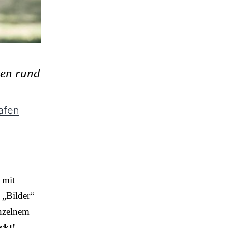
ten rund
afen
 mit
 „Bilder“
inzelnem
ckt!