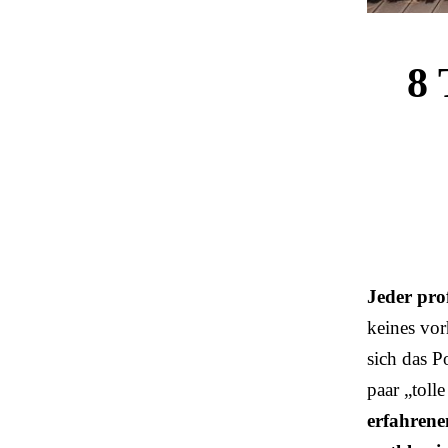
8 
Jeder prof
keines vor
sich das P
paar „toll
erfahrene