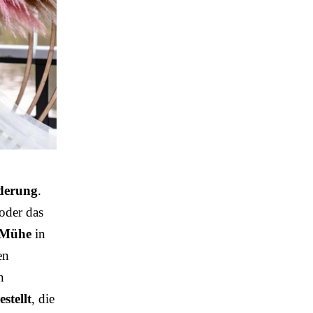
rderung
.
 oder das
Mühe
in
en
n
stellt
, die