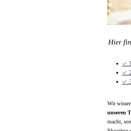
Hier fi
✓ 1
✓ 2
✓ 3
Wir wisse
unseren T
macht, so
Shooting o