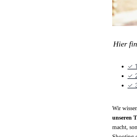
Hier fi
✓ 1
✓ 2
✓ 3
Wir wisse
unseren T
macht, so
Shooting o