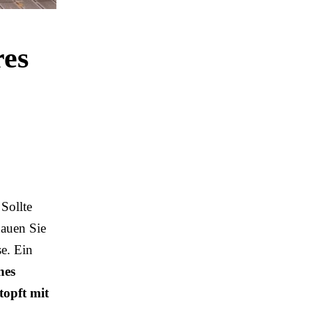
res
 Sollte
hauen Sie
se. Ein
nes
topft mit