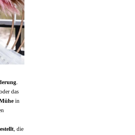
rderung
.
 oder das
Mühe
in
en
stellt
, die