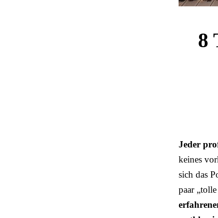
8 
Jeder prof
keines vor
sich das P
paar „toll
erfahrene