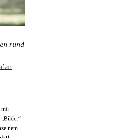
ten rund
afen
 mit
 „Bilder“
inzelnem
ckt!