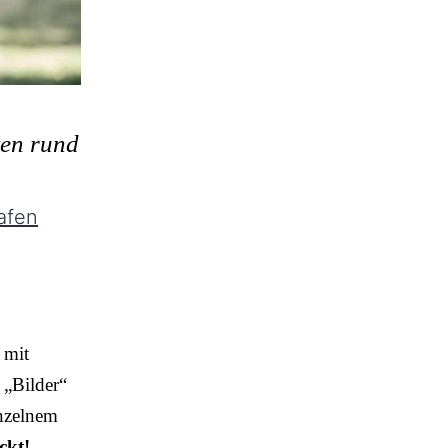
ten rund
afen
 mit
 „Bilder“
inzelnem
ckt!