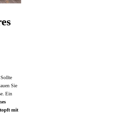
res
 Sollte
hauen Sie
se. Ein
nes
topft mit