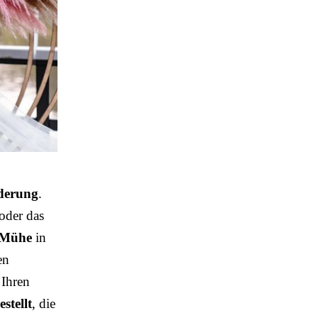
rderung
.
 oder das
Mühe
in
en
 Ihren
stellt
, die