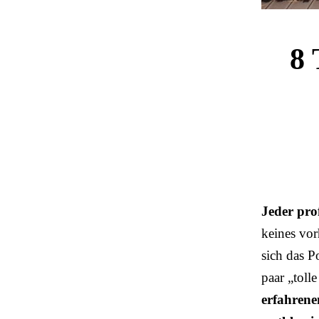
8 
Jeder prof
keines vor
sich das P
paar „toll
erfahrene