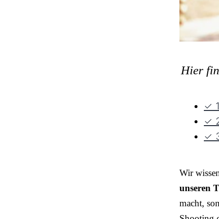
Hier fi
✓ 1
✓ 2
✓ 3
Wir wisse
unseren T
macht, so
Shooting o