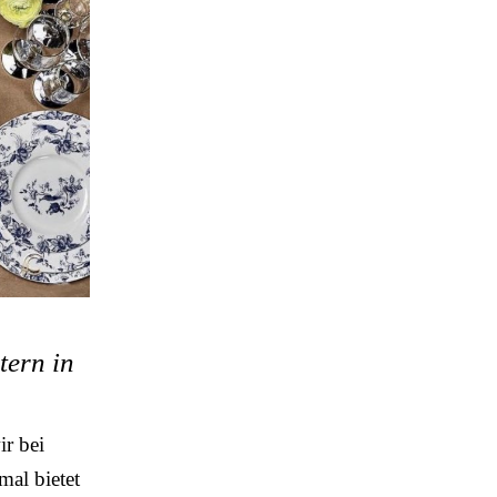
tern in
r bei
al bietet