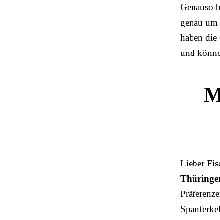
Genauso be
genau um M
haben die 
und könne
M
Lieber Fis
Thüring
Präferenze
Spanferkel