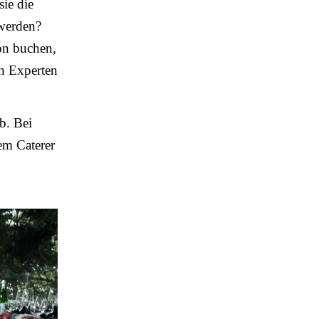
ie die
 werden?
ion buchen,
en Experten
b. Bei
em Caterer