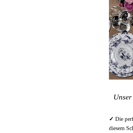
Unser 
✓
Die per
diesem Sch