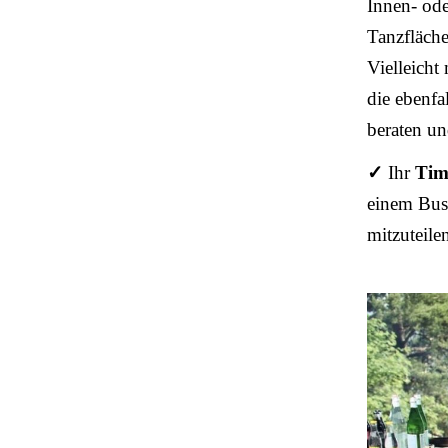
Innen- ode
Tanzfläche
Vielleicht
die ebenfa
beraten un
✓
Ihr
Tim
einem Busi
mitzuteile