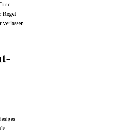
Torte
r Regel
r verlassen
t-
iesiges
ale