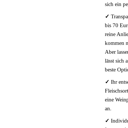
sich ein p
✓
Transpa
bis 70 Eur
reine Anli
kommen no
Aber lasse
lässt sich
beste Opti
✓
Ihr ent
Fleischsor
eine Weinp
an.
✓
Individ