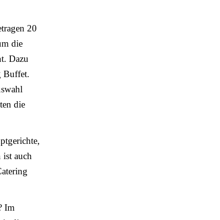
etragen 20
 um die
ht. Dazu
 Buffet.
uswahl
ten die
ptgerichte,
 ist auch
Catering
? Im