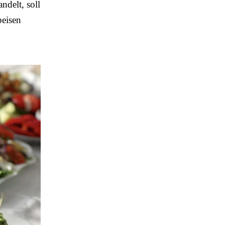
andelt, soll
peisen