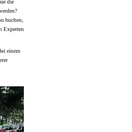
ie die
 werden?
ion buchen,
en Experten
Bei einem
erer