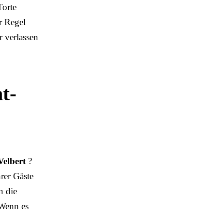
Torte
r Regel
r verlassen
t-
Velbert
?
hrer Gäste
n die
 Wenn es