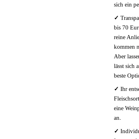
sich ein p
✓
Transpa
bis 70 Eur
reine Anli
kommen no
Aber lasse
lässt sich
beste Opti
✓
Ihr ent
Fleischsor
eine Weinp
an.
✓
Individ