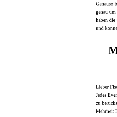
Genauso be
genau um M
haben die 
und könne
M
Lieber Fis
Jedes Even
zu berücks
Mehrheit I