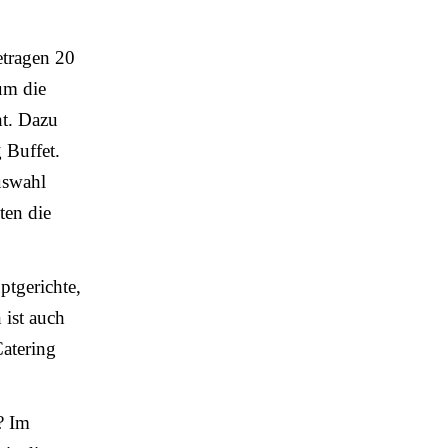
etragen 20
 um die
ht. Dazu
 Buffet.
uswahl
ten die
ptgerichte,
 ist auch
Catering
? Im