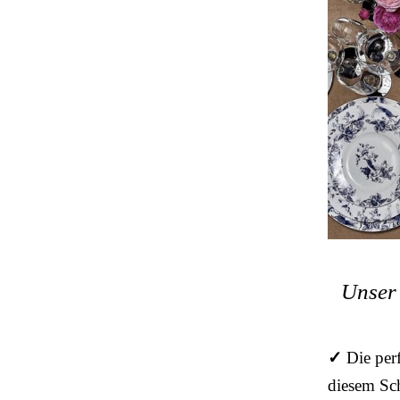
Unser 
✓
Die per
diesem Sch