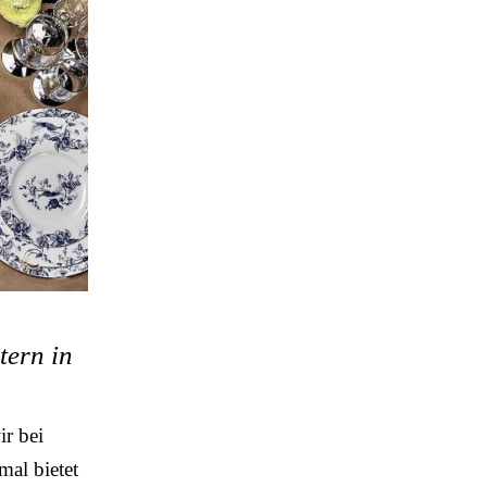
tern in
r bei
al bietet