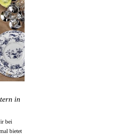
tern in
r bei
al bietet