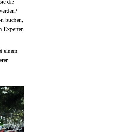
ie die
 werden?
ion buchen,
en Experten
ei einem
erer