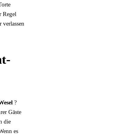
Torte
r Regel
r verlassen
t-
 Wesel
?
hrer Gäste
n die
 Wenn es