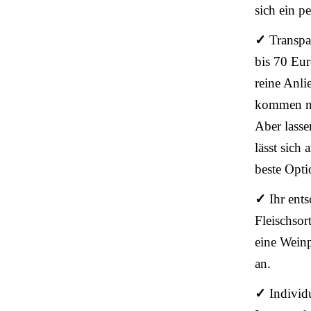
sich ein p
✓
Transpa
bis 70 Eur
reine Anli
kommen no
Aber lasse
lässt sich
beste Opti
✓
Ihr ent
Fleischsor
eine Weinp
an.
✓
Individ