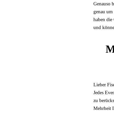
Genauso be
genau um M
haben die 
und könne
M
Lieber Fis
Jedes Even
zu berücks
Mehrheit I