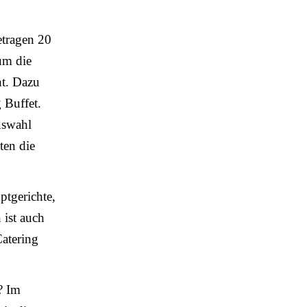
etragen 20
 um die
ht. Dazu
 Buffet.
uswahl
ten die
ptgerichte,
 ist auch
Catering
? Im