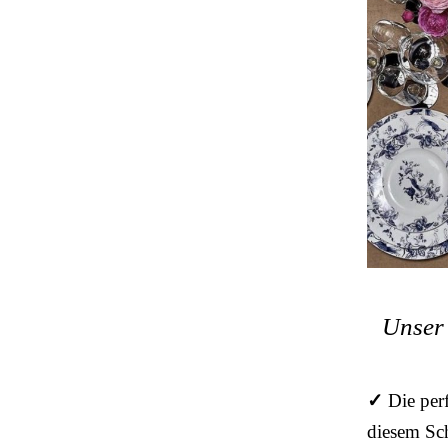
Unser 
✓
Die per
diesem Sch