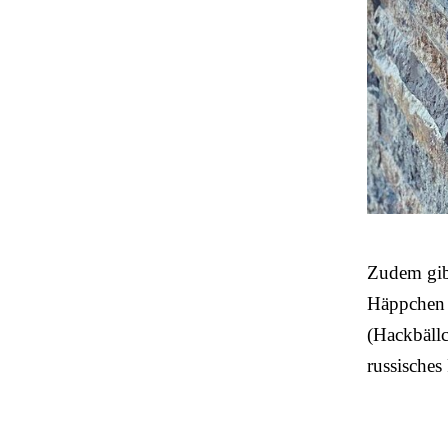
Zudem gibt
Häppchen (
(Hackbällc
russisches