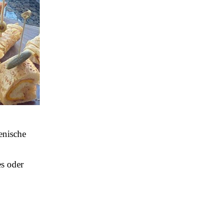
enische
es oder