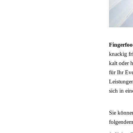
Fingerfo
knackig fri
kalt oder 
für Ihr Ev
Leistungen
sich in ei
Sie könne
folgende