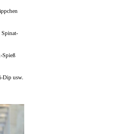
häppchen
 Spinat-
k-Spieß
i-Dip usw.