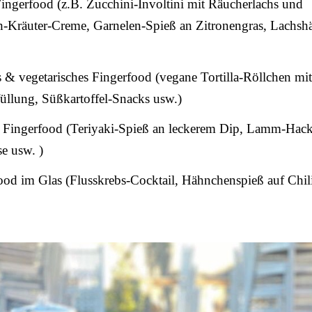
ingerfood (z.B. Zucchini-Involtini mit Räucherlachs und
ch-Kräuter-Creme, Garnelen-Spieß an Zitronengras, Lachs
& vegetarisches Fingerfood (vegane Tortilla-Röllchen mit
üllung, Süßkartoffel-Snacks usw.)
Fingerfood (Teriyaki-Spieß an leckerem Dip, Lamm-Hac
e usw. )
od im Glas (Flusskrebs-Cocktail, Hähnchenspieß auf Chil