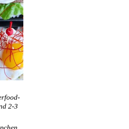
erfood-
ind 2-3
ppchen