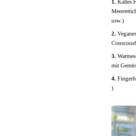
1.
Kaltes F
Meerretti
usw.)
2.
Veganes 
Couscousf
3.
Warmes 
mit Gemüs
4.
Fingerfo
)