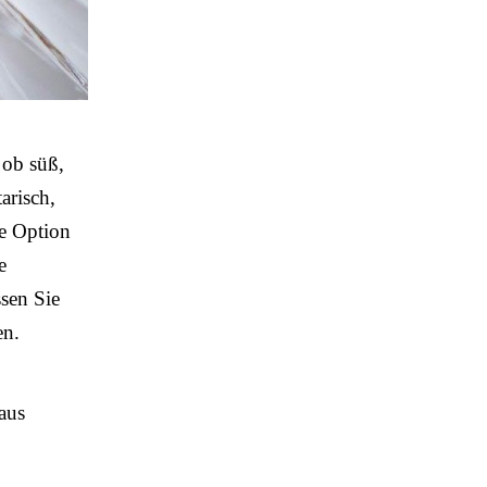
 ob süß,
tarisch,
te Option
e
sen Sie
en.
aus