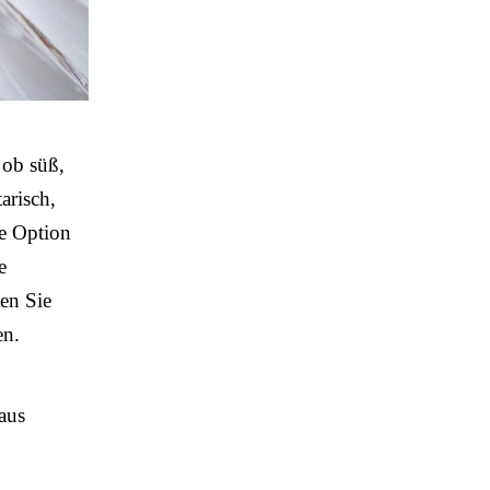
 ob süß,
tarisch,
te Option
e
en Sie
en.
aus