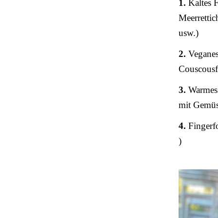
1.
Kaltes F
Meerretti
usw.)
2.
Veganes 
Couscousf
3.
Warmes 
mit Gemüs
4.
Fingerfo
)