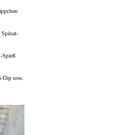
häppchen
 Spinat-
k-Spieß
i-Dip usw.