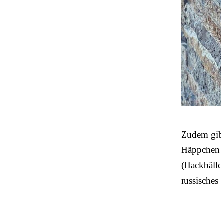
Zudem gibt
Häppchen (
(Hackbällc
russisches