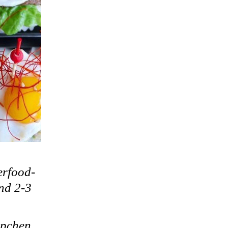
erfood-
ind 2-3
ppchen