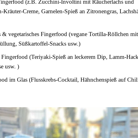
ingerfood (z.B. Zucchini-Involtini mit Räucherlachs und
ch-Kräuter-Creme, Garnelen-Spieß an Zitronengras, Lachs
& vegetarisches Fingerfood (vegane Tortilla-Röllchen mit
üllung, Süßkartoffel-Snacks usw.)
Fingerfood (Teriyaki-Spieß an leckerem Dip, Lamm-Hac
e usw. )
od im Glas (Flusskrebs-Cocktail, Hähnchenspieß auf Chil