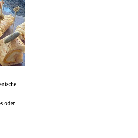
enische
es oder