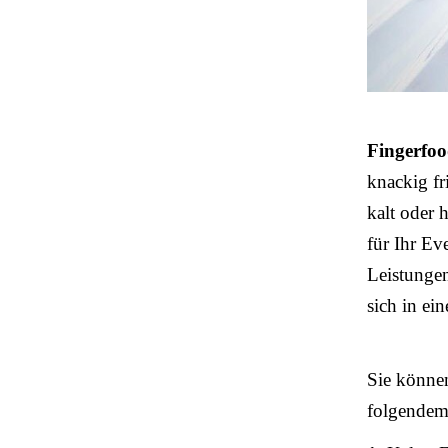
Fingerfo
knackig fri
kalt oder 
für Ihr Ev
Leistunge
sich in ei
Sie könne
folgende