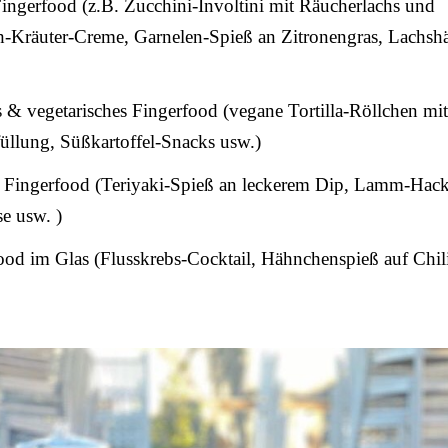
ingerfood (z.B. Zucchini-Involtini mit Räucherlachs und
ch-Kräuter-Creme, Garnelen-Spieß an Zitronengras, Lachs
& vegetarisches Fingerfood (vegane Tortilla-Röllchen mit
üllung, Süßkartoffel-Snacks usw.)
Fingerfood (Teriyaki-Spieß an leckerem Dip, Lamm-Hac
e usw. )
od im Glas (Flusskrebs-Cocktail, Hähnchenspieß auf Chil