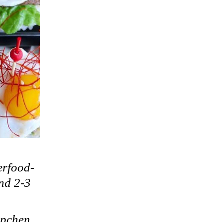
erfood-
ind 2-3
ppchen