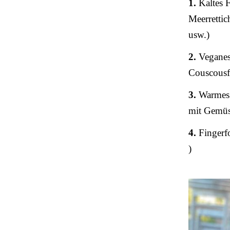
1.
Kaltes F
Meerretti
usw.)
2.
Veganes 
Couscousf
3.
Warmes 
mit Gemüs
4.
Fingerfo
)