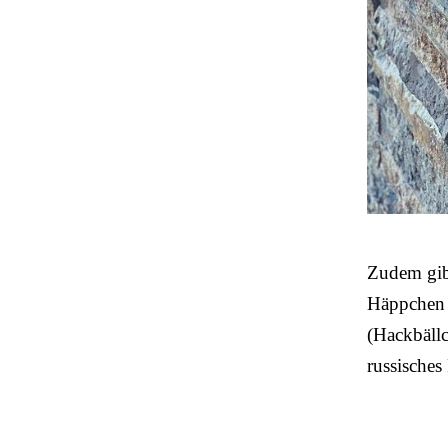
Zudem gibt
Häppchen (
(Hackbällc
russisches