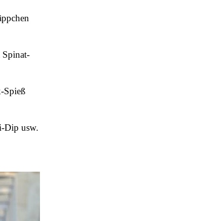
häppchen
 Spinat-
k-Spieß
i-Dip usw.