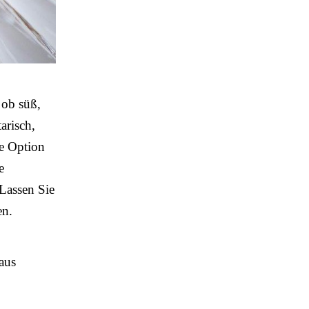
 ob süß,
tarisch,
te Option
e
Lassen Sie
en.
aus