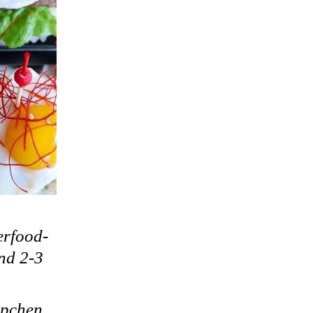
erfood-
ind 2-3
ppchen