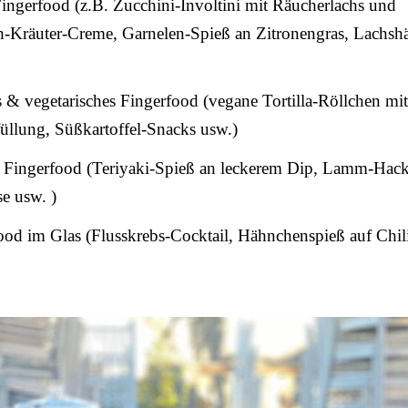
ingerfood (z.B. Zucchini-Involtini mit Räucherlachs und
ch-Kräuter-Creme, Garnelen-Spieß an Zitronengras, Lachs
& vegetarisches Fingerfood (vegane Tortilla-Röllchen mit
üllung, Süßkartoffel-Snacks usw.)
Fingerfood (Teriyaki-Spieß an leckerem Dip, Lamm-Hac
e usw. )
od im Glas (Flusskrebs-Cocktail, Hähnchenspieß auf Chil