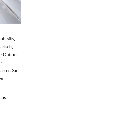
 ob süß,
tarisch,
te Option
e
assen Sie
en.
aus