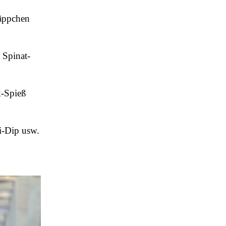
häppchen
 Spinat-
k-Spieß
i-Dip usw.