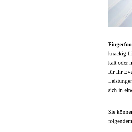
Fingerfo
knackig fri
kalt oder 
für Ihr Ev
Leistunge
sich in ei
Sie könne
folgende