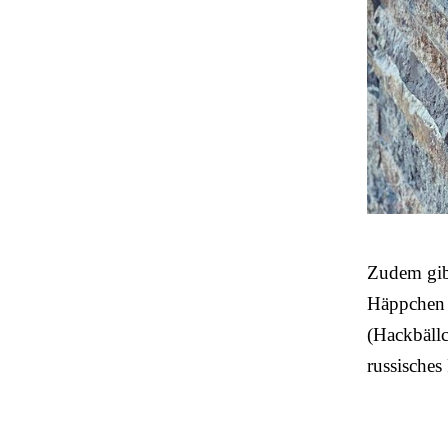
Zudem gibt
Häppchen (
(Hackbällc
russisches