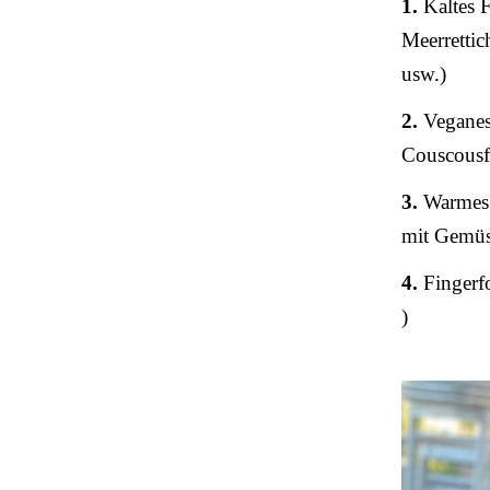
1.
Kaltes F
Meerretti
usw.)
2.
Veganes 
Couscousf
3.
Warmes 
mit Gemüs
4.
Fingerfo
)