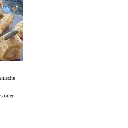
enische
es oder