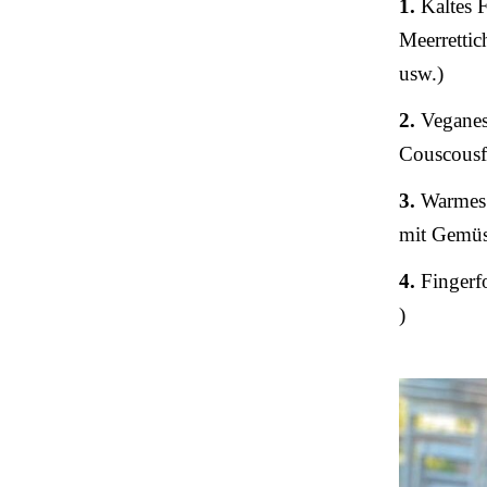
1.
Kaltes F
Meerretti
usw.)
2.
Veganes 
Couscousf
3.
Warmes 
mit Gemüs
4.
Fingerfo
)