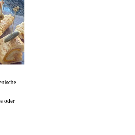
enische
es oder