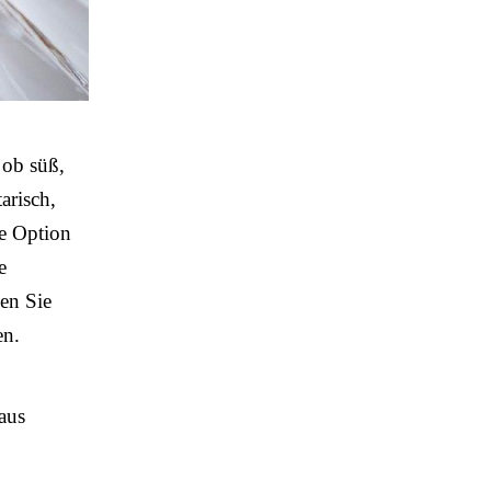
 ob süß,
tarisch,
te Option
e
en Sie
en.
aus