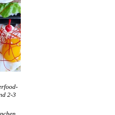
erfood-
ind 2-3
ppchen