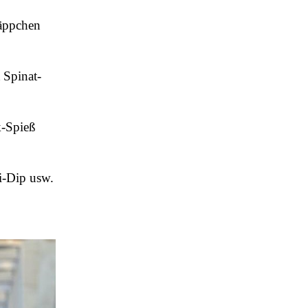
häppchen
 Spinat-
k-Spieß
i-Dip usw.