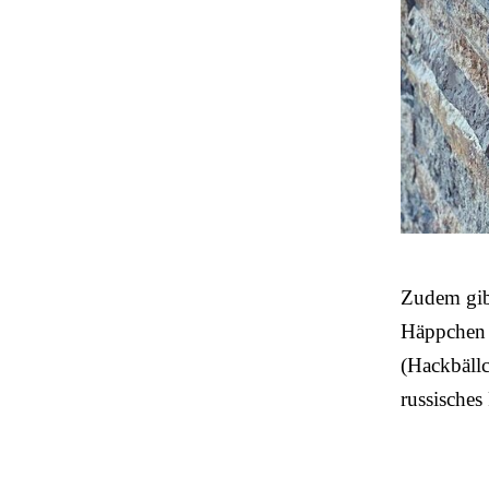
Zudem gibt
Häppchen (
(Hackbällc
russisches