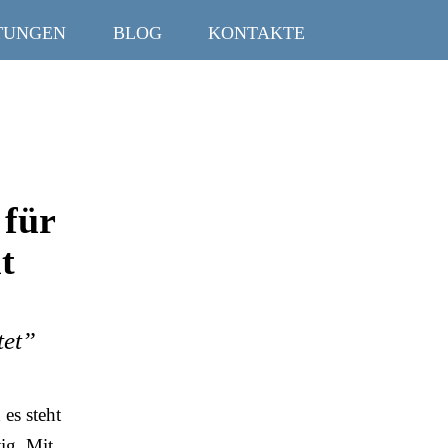
TUNGEN
BLOG
KONTAKTE
 für
t
tet”
es steht
ig. Mit