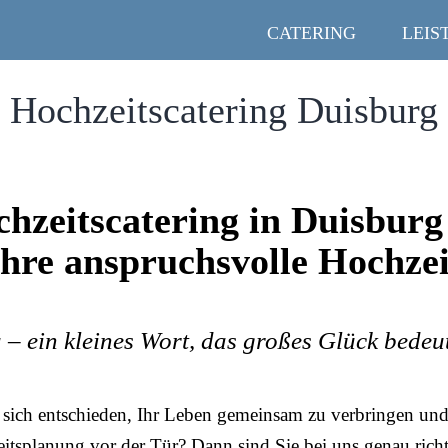
CATERING
LEIS
Hochzeitscatering Duisburg
hzeitscatering in Duisburg
Ihre anspruchsvolle Hochzei
 – ein kleines Wort, das großes Glück bedeu
sich entschieden, Ihr Leben gemeinsam zu verbringen und 
itsplanung vor der Tür? Dann sind Sie bei uns genau richt