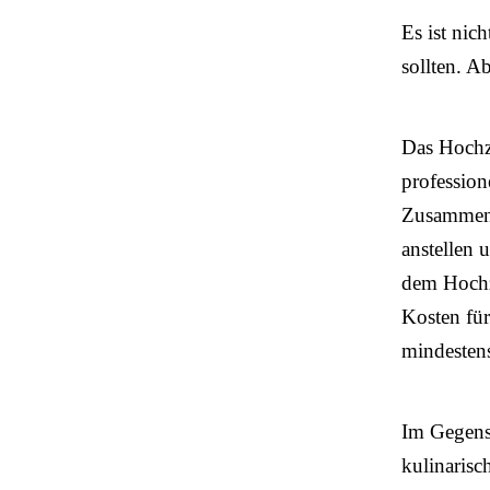
Es ist nic
sollten. A
Das Hochze
profession
Zusammenst
anstellen 
dem Hochz
Kosten für
mindestens
Im Gegensa
kulinarisc