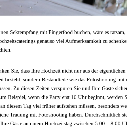
einen Sektempfang mit Fingerfood buchen, wäre es ratsam,
ochzeitscaterings genauso viel Aufmerksamkeit zu schenk
chten.
nken Sie, dass Ihre Hochzeit nicht nur aus der eigentlichen
eit besteht, sondern Bestandteile wie das Fotoshooting mit 
sen. Zu diesen Zeiten verspüren Sie und Ihre Gäste sicher
m Beispiel, wenn die Party erst 16 Uhr beginnt, werden 
 an diesem Tag viel früher aufstehen müssen, besonders w
liche Trauung mit Fotoshooting haben. Durchschnittlich st
Ihre Gäste an einem Hochzeitstag zwischen 5:00 – 8:00 U