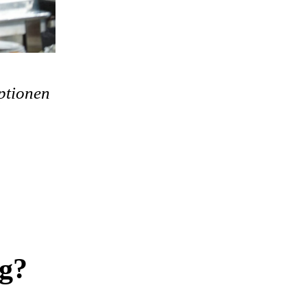
ptionen
rg?