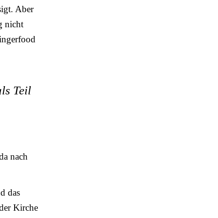
igt. Aber
g nicht
Fingerfood
ls Teil
 da nach
nd das
der Kirche