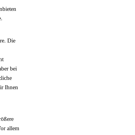
anbieten
e.
re. Die
ht
aber bei
liche
ir Ihnen
rößere
Vor allem