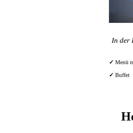
In der
✓
Menü mi
✓
Buffet
Ho