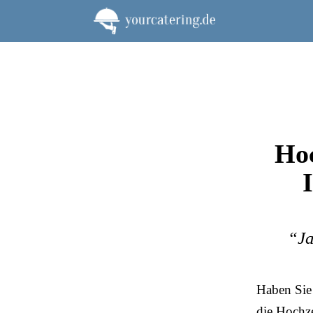
Zum
Inhalt
springen
Hoc
“Ja
Haben Sie 
die Hochze