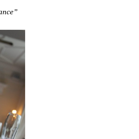
hance”