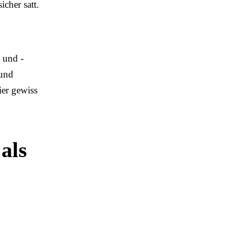
icher satt.
 und -
 und
ier gewiss
als