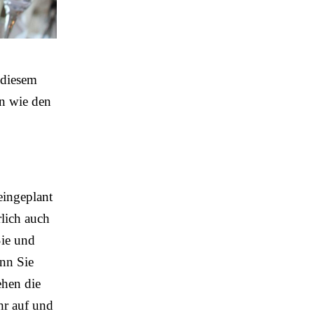
 diesem
en wie den
eingeplant
lich auch
Sie und
enn Sie
ehen die
hr auf und