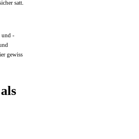
icher satt.
 und -
 und
ier gewiss
als