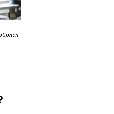
ptionen
?