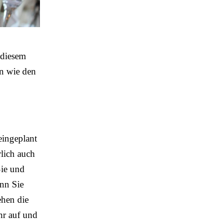
 diesem
en wie den
eingeplant
lich auch
Sie und
enn Sie
ehen die
hr auf und