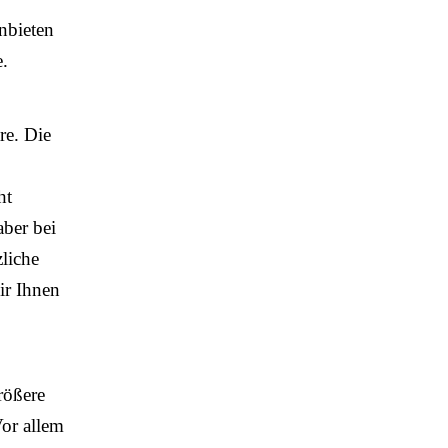
anbieten
e.
re. Die
ht
aber bei
liche
ir Ihnen
rößere
Vor allem