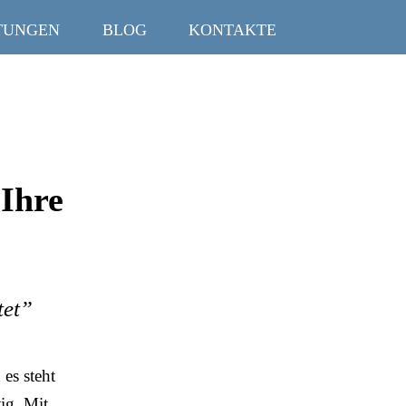
TUNGEN
BLOG
KONTAKTE
 Ihre
tet”
es steht
ig. Mit