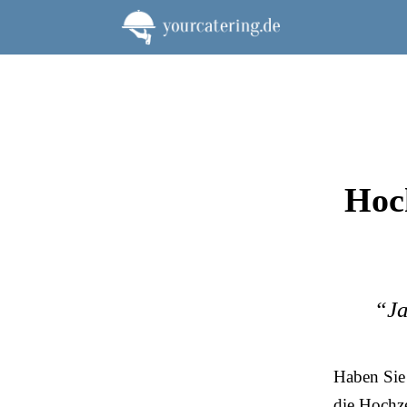
Zum
Inhalt
springen
Hoch
“Ja
Haben Sie 
die Hochze