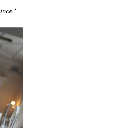
hance”