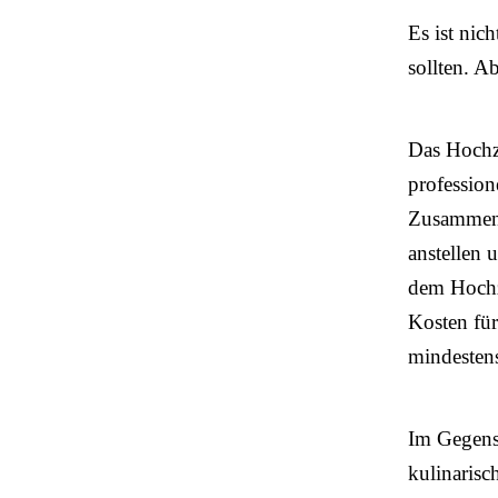
Es ist nic
sollten. A
Das Hochze
profession
Zusammenst
anstellen 
dem Hochz
Kosten für
mindestens
Im Gegensa
kulinarisc