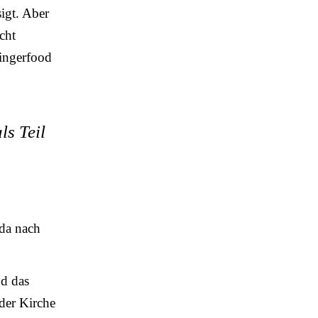
igt. Aber
cht
Fingerfood
ls Teil
 da nach
nd das
der Kirche