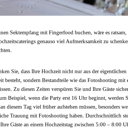
einen Sektempfang mit Fingerfood buchen, wäre es ratsam,
ochzeitscaterings genauso viel Aufmerksamkeit zu schenk
chten.
nken Sie, dass Ihre Hochzeit nicht nur aus der eigentlichen
eit besteht, sondern Bestandteile wie das Fotoshooting mit 
sen. Zu diesen Zeiten verspüren Sie und Ihre Gäste sicher
m Beispiel, wenn die Party erst 16 Uhr beginnt, werden 
 an diesem Tag viel früher aufstehen müssen, besonders w
liche Trauung mit Fotoshooting haben. Durchschnittlich st
Ihre Gäste an einem Hochzeitstag zwischen 5:00 – 8:00 U