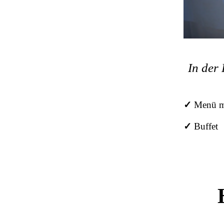
In der
✓
Menü mi
✓
Buffet