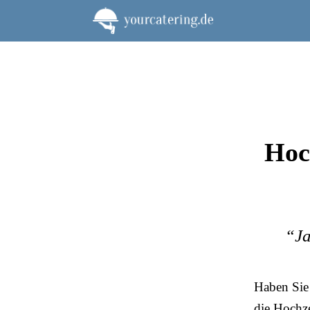
Zum
Inhalt
springen
Hoc
“Ja
Haben Sie 
die Hochze