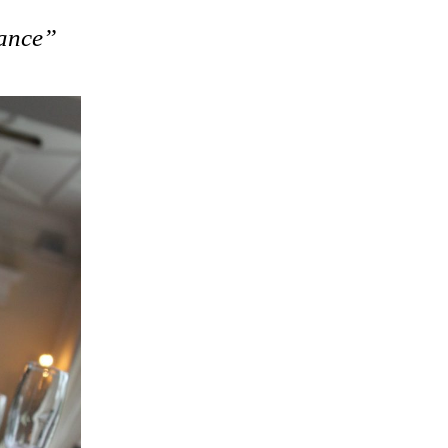
hance”