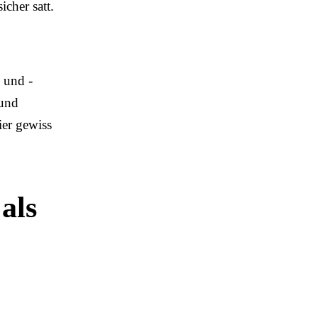
icher satt.
 und -
 und
ier gewiss
als