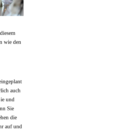
 diesem
en wie den
eingeplant
lich auch
Sie und
enn Sie
ehen die
hr auf und