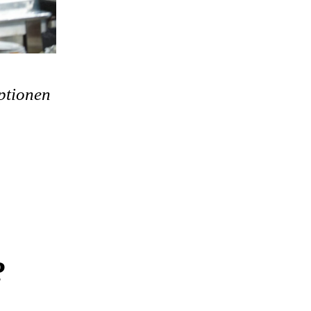
ptionen
?