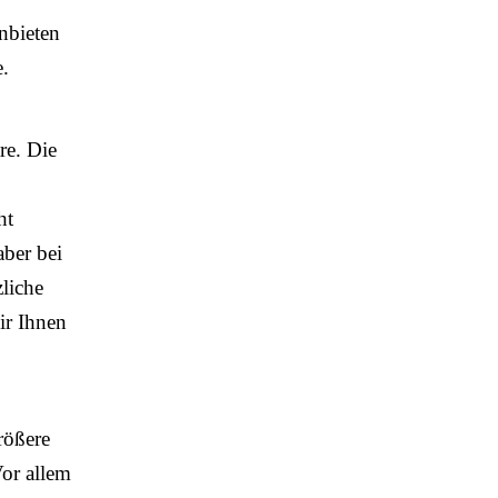
anbieten
e.
re. Die
ht
aber bei
liche
ir Ihnen
rößere
Vor allem