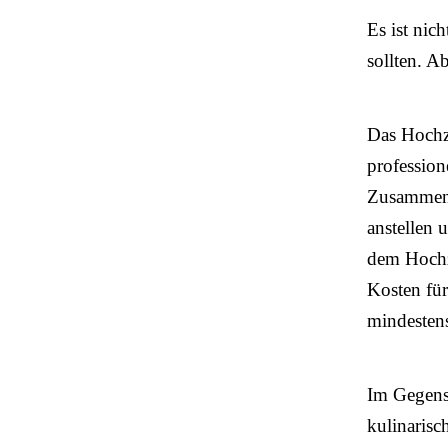
Es ist nic
sollten. A
Das Hochze
profession
Zusammenst
anstellen 
dem Hochz
Kosten für
mindestens
Im Gegensa
kulinarisc