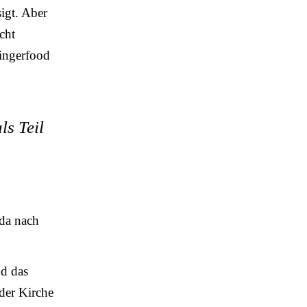
igt. Aber
cht
Fingerfood
ls Teil
 da nach
nd das
der Kirche