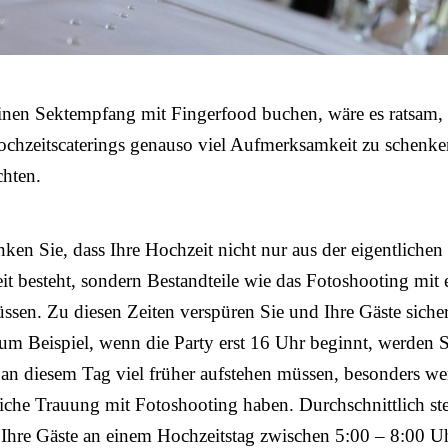
einen Sektempfang mit Fingerfood buchen, wäre es ratsam,
ochzeitscaterings genauso viel Aufmerksamkeit zu schenk
chten.
nken Sie, dass Ihre Hochzeit nicht nur aus der eigentlichen
eit besteht, sondern Bestandteile wie das Fotoshooting mit 
sen. Zu diesen Zeiten verspüren Sie und Ihre Gäste sicher
m Beispiel, wenn die Party erst 16 Uhr beginnt, werden 
 an diesem Tag viel früher aufstehen müssen, besonders w
liche Trauung mit Fotoshooting haben. Durchschnittlich st
Ihre Gäste an einem Hochzeitstag zwischen 5:00 – 8:00 U