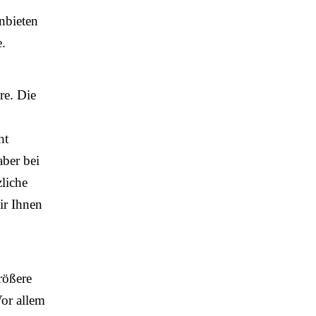
anbieten
e.
re. Die
ht
aber bei
liche
ir Ihnen
rößere
Vor allem