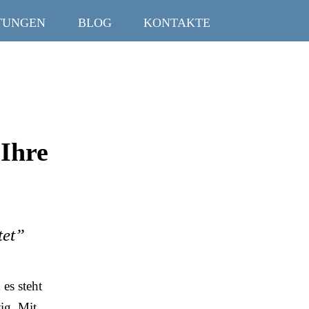
TUNGEN
BLOG
KONTAKTE
 Ihre
tet”
es steht
ig. Mit