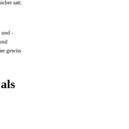
icher satt.
 und -
 und
ier gewiss
als