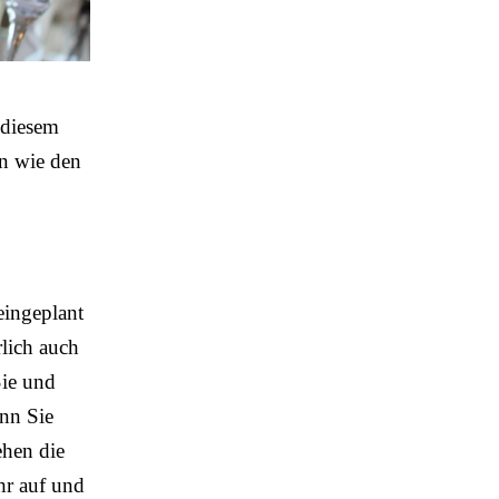
 diesem
en wie den
eingeplant
lich auch
Sie und
enn Sie
ehen die
hr auf und