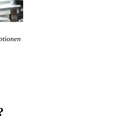
ptionen
?