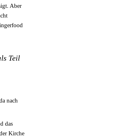
igt. Aber
icht
Fingerfood
ls Teil
 da nach
nd das
der Kirche