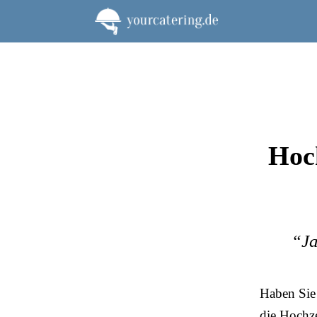
Zum
Inhalt
springen
Hoch
“Ja
Haben Sie 
die Hochze