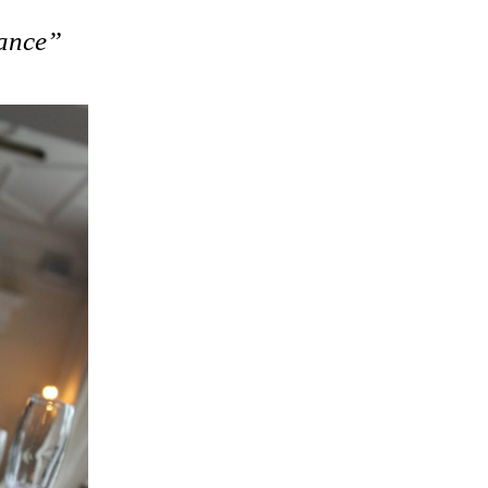
hance”