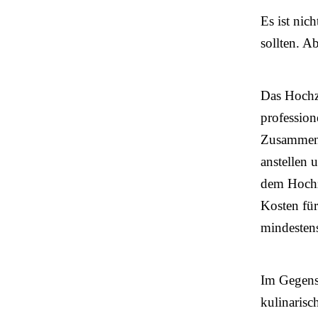
Es ist nic
sollten. A
Das Hochze
profession
Zusammenst
anstellen 
dem Hochz
Kosten für
mindestens
Im Gegensa
kulinarisc