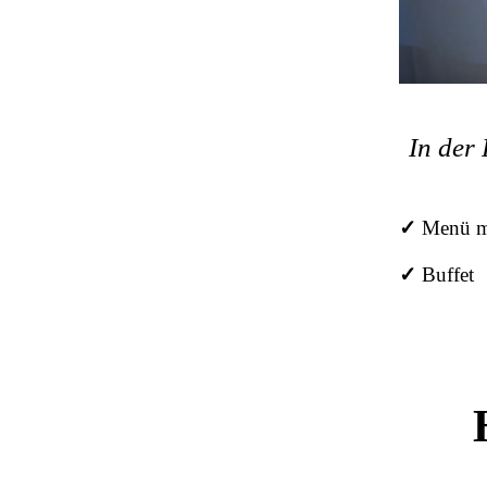
In der
✓
Menü mi
✓
Buffet