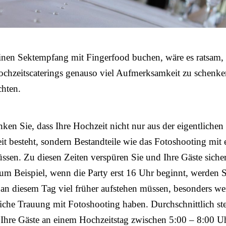
einen Sektempfang mit Fingerfood buchen, wäre es ratsam,
ochzeitscaterings genauso viel Aufmerksamkeit zu schenk
chten.
nken Sie, dass Ihre Hochzeit nicht nur aus der eigentlichen
eit besteht, sondern Bestandteile wie das Fotoshooting mit 
sen. Zu diesen Zeiten verspüren Sie und Ihre Gäste sicher
m Beispiel, wenn die Party erst 16 Uhr beginnt, werden 
 an diesem Tag viel früher aufstehen müssen, besonders w
liche Trauung mit Fotoshooting haben. Durchschnittlich st
Ihre Gäste an einem Hochzeitstag zwischen 5:00 – 8:00 U