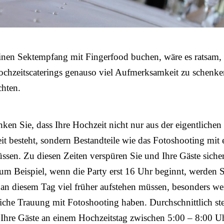
einen Sektempfang mit Fingerfood buchen, wäre es ratsam,
ochzeitscaterings genauso viel Aufmerksamkeit zu schenk
chten.
nken Sie, dass Ihre Hochzeit nicht nur aus der eigentlichen
eit besteht, sondern Bestandteile wie das Fotoshooting mit 
sen. Zu diesen Zeiten verspüren Sie und Ihre Gäste sicher
m Beispiel, wenn die Party erst 16 Uhr beginnt, werden 
 an diesem Tag viel früher aufstehen müssen, besonders w
liche Trauung mit Fotoshooting haben. Durchschnittlich st
Ihre Gäste an einem Hochzeitstag zwischen 5:00 – 8:00 U