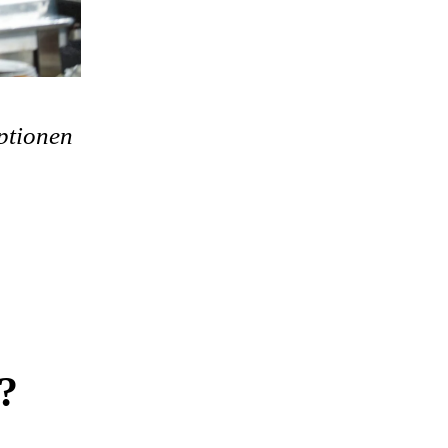
ptionen
?