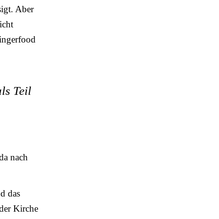
igt. Aber
icht
Fingerfood
ls Teil
 da nach
nd das
der Kirche