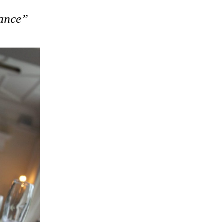
hance”