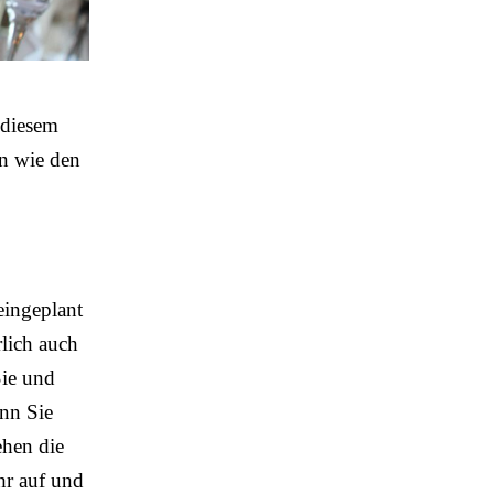
 diesem
en wie den
eingeplant
lich auch
Sie und
enn Sie
ehen die
hr auf und