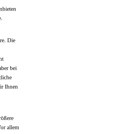
anbieten
e.
re. Die
ht
aber bei
liche
ir Ihnen
rößere
Vor allem