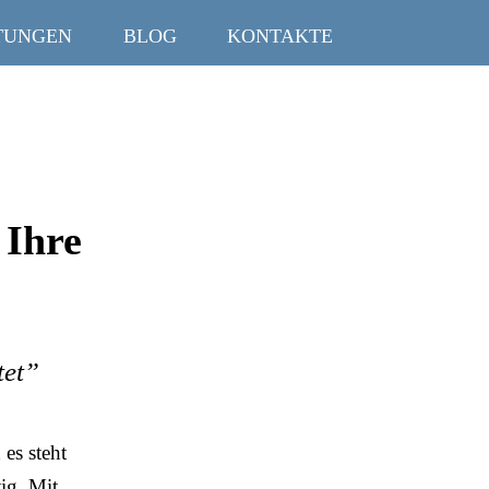
TUNGEN
BLOG
KONTAKTE
 Ihre
tet”
es steht
ig. Mit