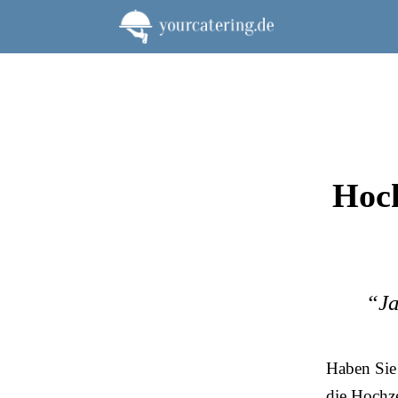
Zum
Inhalt
springen
Hoch
“Ja
Haben Sie 
die Hochze