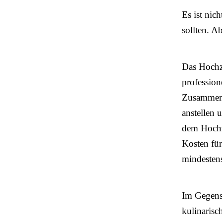
Es ist nic
sollten. A
Das Hochze
profession
Zusammenst
anstellen 
dem Hochz
Kosten für
mindestens
Im Gegensa
kulinarisc