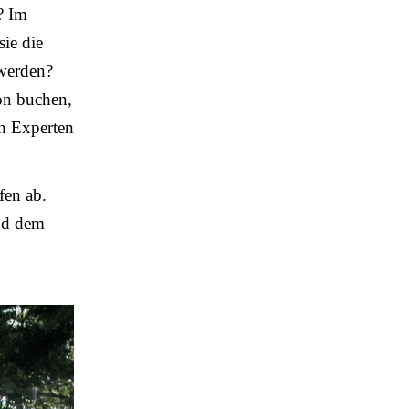
? Im
ie die
 werden?
ion buchen,
en Experten
fen ab.
und dem