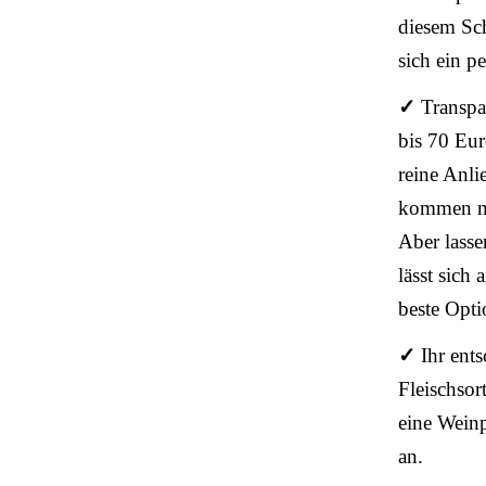
diesem Sch
sich ein p
✓
Transpa
bis 70 Eur
reine Anli
kommen no
Aber lasse
lässt sich
beste Opti
✓
Ihr ent
Fleischsor
eine Weinp
an.