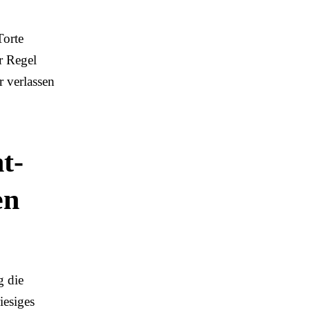
Torte
r Regel
r verlassen
t-
en
g die
iesiges