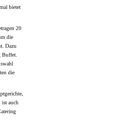
al bietet
etragen 20
 um die
ht. Dazu
 Buffet.
uswahl
ten die
ptgerichte,
 ist auch
Catering