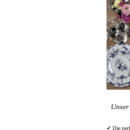
Unser 
✓
Die per