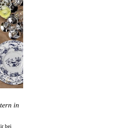
tern in
r bei