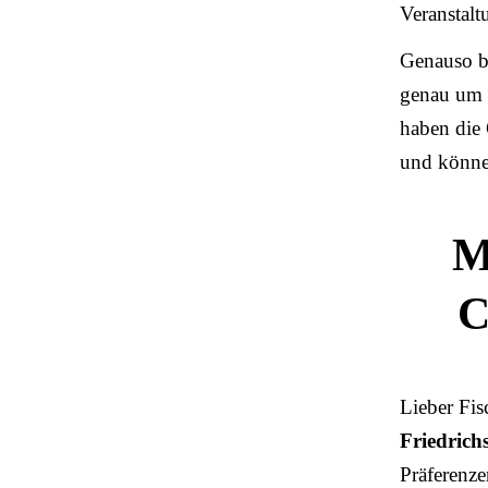
Veranstalt
Genauso be
genau um M
haben die 
und könne
M
C
Lieber Fis
Friedrich
Präferenze