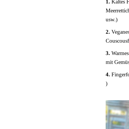
1.
Kaltes F
Meerretti
usw.)
2.
Veganes 
Couscousf
3.
Warmes 
mit Gemüs
4.
Fingerfo
)