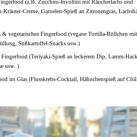
ingerfood (z.B. Zucchini-Involtini mit Räucherlachs und
ch-Kräuter-Creme, Garnelen-Spieß an Zitronengras, Lachs
& vegetarisches Fingerfood (vegane Tortilla-Röllchen mit
üllung, Süßkartoffel-Snacks usw.)
Fingerfood (Teriyaki-Spieß an leckerem Dip, Lamm-Hac
e usw. )
od im Glas (Flusskrebs-Cocktail, Hähnchenspieß auf Chil