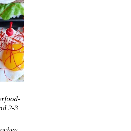
erfood-
ind 2-3
ppchen