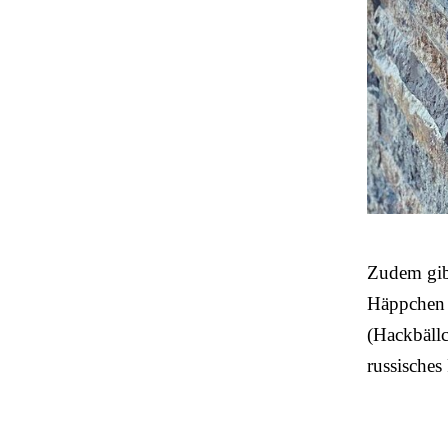
Zudem gibt
Häppchen (
(Hackbällc
russisches