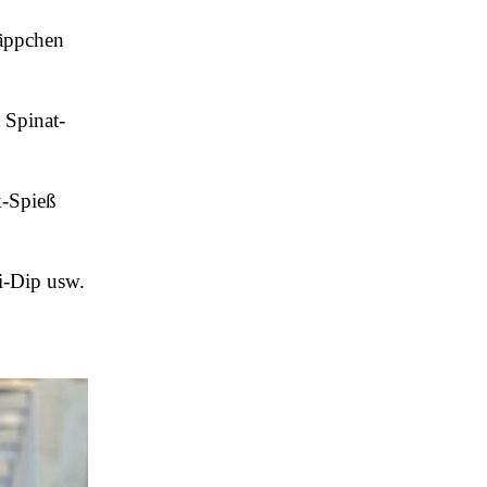
häppchen
 Spinat-
k-Spieß
i-Dip usw.