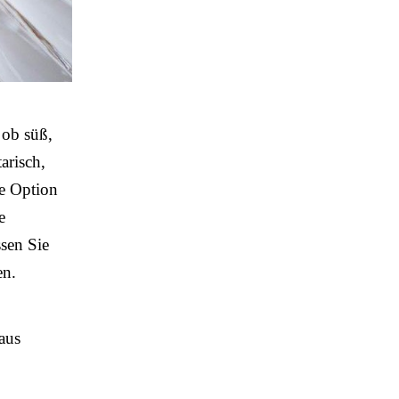
 ob süß,
tarisch,
te Option
e
sen Sie
en.
aus