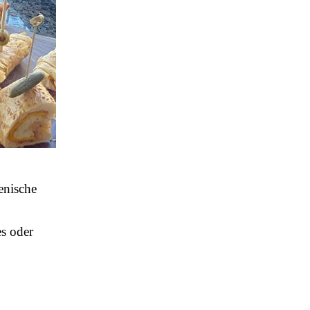
enische
es oder