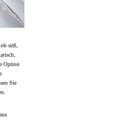
 ob süß,
tarisch,
te Option
e
sen Sie
en.
aus