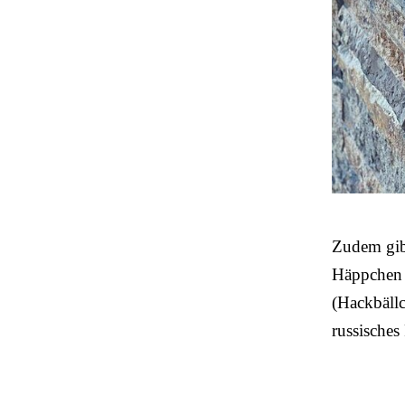
Zudem gibt
Häppchen (
(Hackbällc
russisches