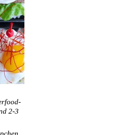
erfood-
ind 2-3
ppchen