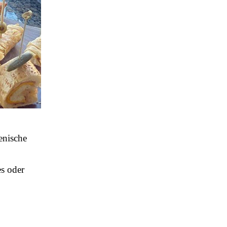
enische
es oder