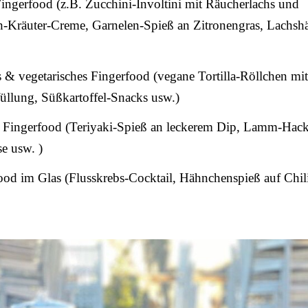
ingerfood (z.B. Zucchini-Involtini mit Räucherlachs und
ch-Kräuter-Creme, Garnelen-Spieß an Zitronengras, Lachs
& vegetarisches Fingerfood (vegane Tortilla-Röllchen mit
üllung, Süßkartoffel-Snacks usw.)
Fingerfood (Teriyaki-Spieß an leckerem Dip, Lamm-Hac
e usw. )
od im Glas (Flusskrebs-Cocktail, Hähnchenspieß auf Chil