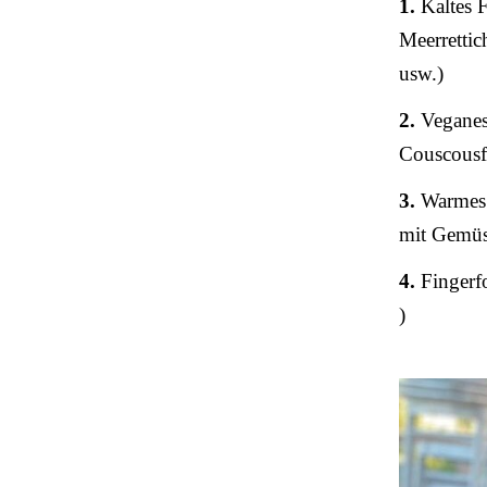
1.
Kaltes F
Meerretti
usw.)
2.
Veganes 
Couscousf
3.
Warmes 
mit Gemüs
4.
Fingerfo
)