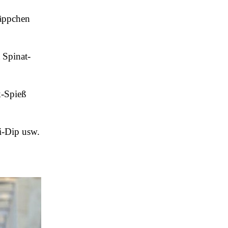
häppchen
 Spinat-
k-Spieß
i-Dip usw.