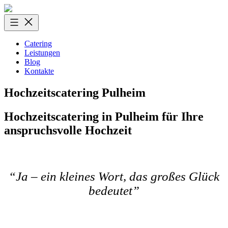
Zum
Inhalt
springen
Catering
Leistungen
Blog
Kontakte
Hochzeitscatering Pulheim
Hochzeitscatering in Pulheim für Ihre
anspruchsvolle Hochzeit
“Ja – ein kleines Wort, das großes Glück
bedeutet”