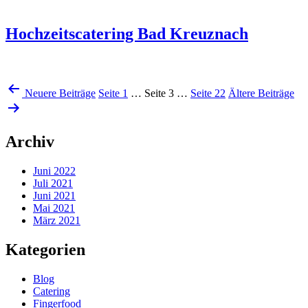
Hochzeitscatering Bad Kreuznach
Seitennummerierung
Neuere
Beiträge
Seite 1
…
Seite 3
…
Seite 22
Ältere
Beiträge
der
Beiträge
Archiv
Juni 2022
Juli 2021
Juni 2021
Mai 2021
März 2021
Kategorien
Blog
Catering
Fingerfood