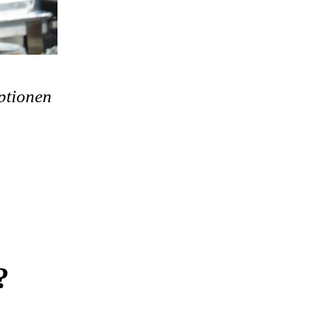
ptionen
?