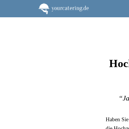
Zum
Inhalt
springen
Hoch
“Ja
Haben Sie 
die Hochze