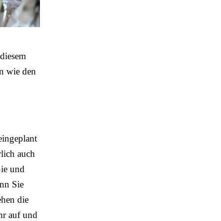
 diesem
en wie den
eingeplant
lich auch
Sie und
enn Sie
ehen die
hr auf und