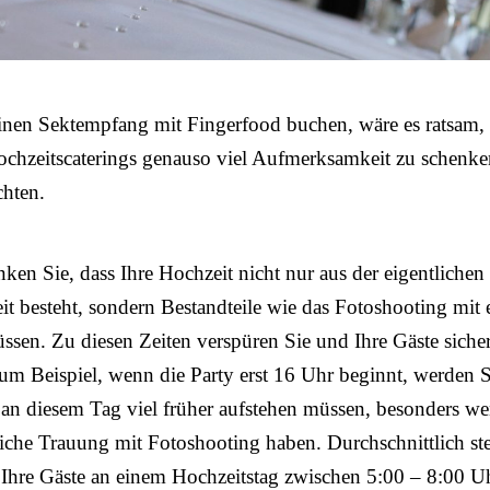
einen Sektempfang mit Fingerfood buchen, wäre es ratsam,
ochzeitscaterings genauso viel Aufmerksamkeit zu schenk
chten.
nken Sie, dass Ihre Hochzeit nicht nur aus der eigentlichen
eit besteht, sondern Bestandteile wie das Fotoshooting mit 
sen. Zu diesen Zeiten verspüren Sie und Ihre Gäste sicher
m Beispiel, wenn die Party erst 16 Uhr beginnt, werden 
 an diesem Tag viel früher aufstehen müssen, besonders w
liche Trauung mit Fotoshooting haben. Durchschnittlich st
Ihre Gäste an einem Hochzeitstag zwischen 5:00 – 8:00 U