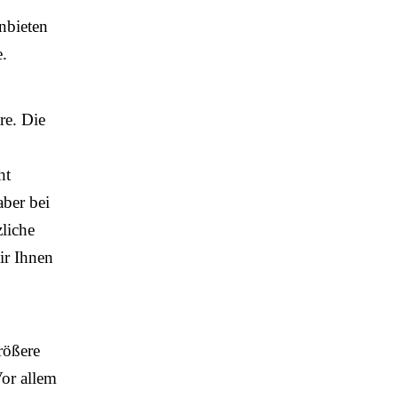
anbieten
e.
re. Die
ht
aber bei
liche
ir Ihnen
rößere
Vor allem