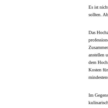
Es ist nic
sollten. A
Das Hochze
profession
Zusammenst
anstellen 
dem Hochz
Kosten für
mindestens
Im Gegensa
kulinarisc