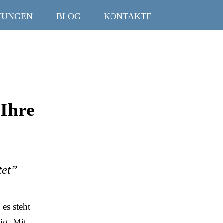
TUNGEN
BLOG
KONTAKTE
 Ihre
tet”
es steht
ig. Mit