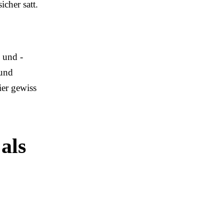
icher satt.
 und -
 und
ier gewiss
als