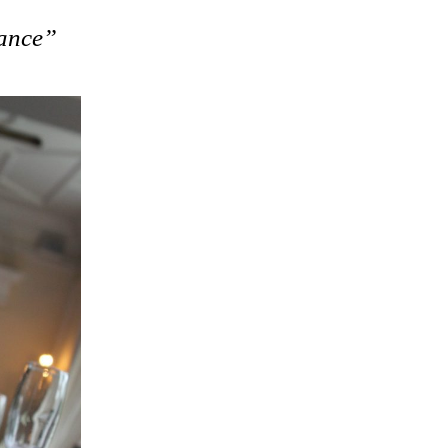
hance”