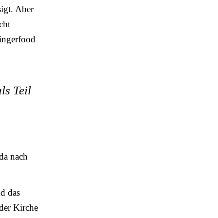
igt. Aber
cht
Fingerfood
ls Teil
 da nach
nd das
der Kirche