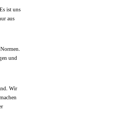
Es ist uns
nur aus
n Normen.
ngen und
and. Wir
h machen
er