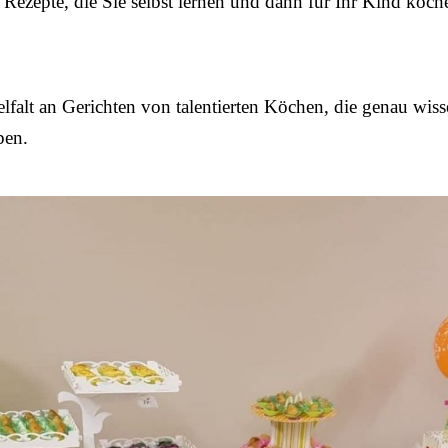
Rezepte, die Sie selbst lernen und dann für Ihr Kind koch
lfalt an Gerichten von talentierten Köchen, die genau wis
ben.