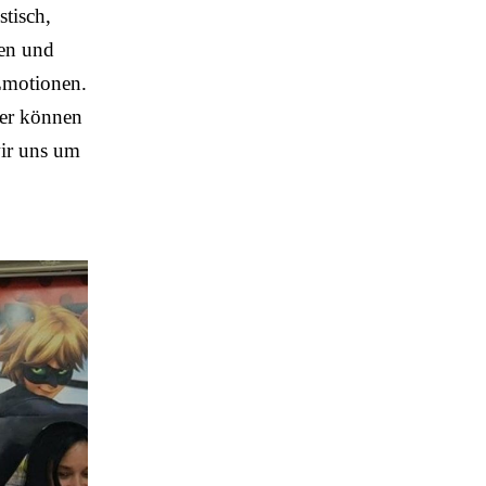
stisch,
gen und
Emotionen.
ier können
wir uns um