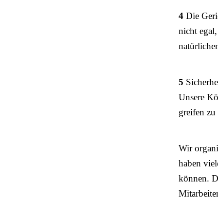
4
Die Geric
nicht egal
natürliche
5
Sicherhe
Unsere Kö
greifen z
Wir organi
haben viel
können. Da
Mitarbeite