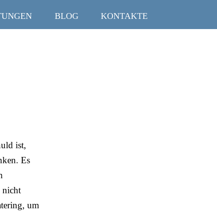
TUNGEN
BLOG
KONTAKTE
uld ist,
nken. Es
h
 nicht
Catering, um