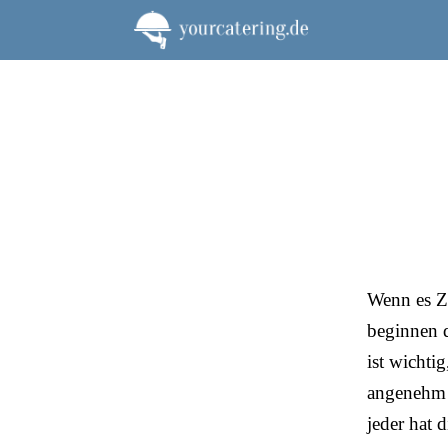
Zum
Inhalt
springen
Wenn es Ze
beginnen d
ist wichti
angenehm d
jeder hat d