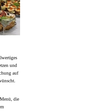
llwertiges
etzen und
schung auf
 wünscht.
 Menü, die
em