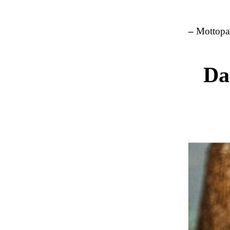
–
Mottopar
Da