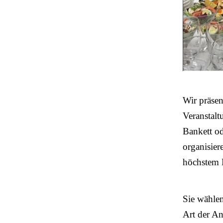
Wir präsen
Veranstalt
Bankett od
organisier
höchstem N
Sie wählen
Art der An