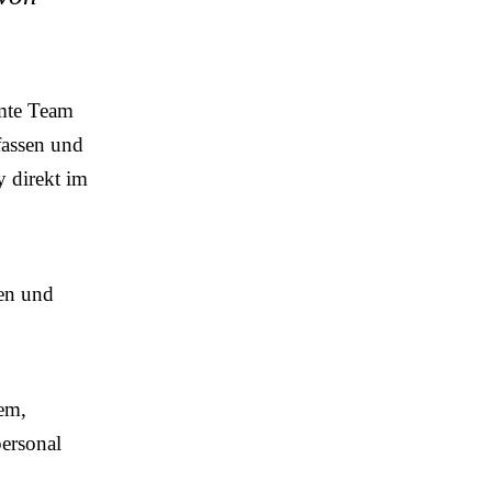
amte Team
fassen und
y direkt im
ien und
lem,
ersonal