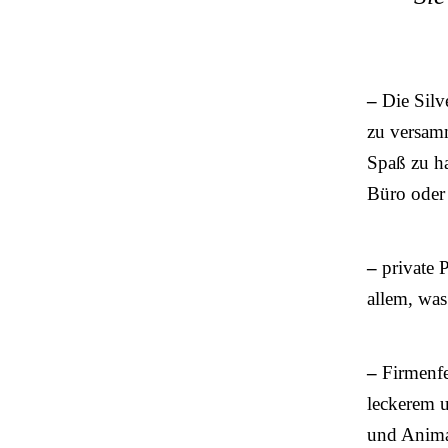
–
Die Silve
zu versam
Spaß zu ha
Büro oder 
–
private P
allem, was
–
Firmenfei
leckerem 
und Animat